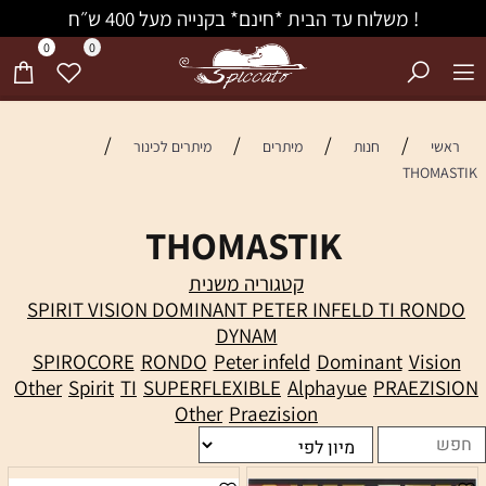
! משלוח עד הבית *חינם* בקנייה מעל 400 ש״ח
0
0
/
/
/
/
ראשי
חנות
מיתרים
מיתרים לכינור
THOMASTIK
THOMASTIK
קטגוריה משנית
SPIRIT VISION DOMINANT PETER INFELD TI RONDO
DYNAM
SPIROCORE
RONDO
Peter infeld
Dominant
Vision
Other
Spirit
TI
SUPERFLEXIBLE
Alphayue
PRAEZISION
Other
Praezision