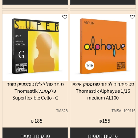
סט מיתרים לכינור טומסטיק אלפיו
מיתר סול לצ'לו טומסטיק סופר
1/16 Thomastik Alphayue
פלקסיבל Thomastik
Superflexible Cello - G
medium AL100
TMS28
TMSAL100116
185
155
₪
₪
פרטים נוספים
פרטים נוספים