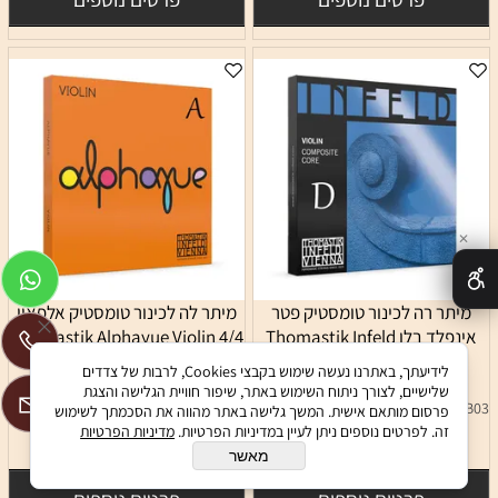
✕
מיתר רה לכינור טומסטיק פטר
מיתר לה לכינור טומסטיק אלפאיו
אינפלד בלו Thomastik Infeld
4/4 Thomastik Alphayue Violin
- medium A
Blue Violin - medium D
לידיעתך, באתרנו נעשה שימוש בקבצי Cookies, לרבות של צדדים
שלישיים, לצורך ניתוח השימוש באתר, שיפור חוויית הגלישה והצגת
TMSAL02
TMSIB03
פרסום מותאם אישית. המשך גלישה באתר מהווה את הסכמתך לשימוש
זה. לפרטים נוספים ניתן לעיין במדיניות הפרטיות.
מדיניות הפרטיות
45
115
₪
₪
מאשר