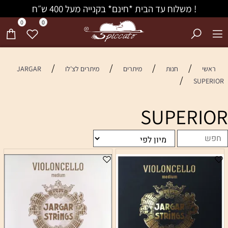
! משלוח עד הבית *חינם* בקנייה מעל 400 ש״ח
0
0
/
/
/
/
ראשי
חנות
מיתרים
מיתרים לצ'לו
JARGAR
/
SUPERIOR
SUPERIOR