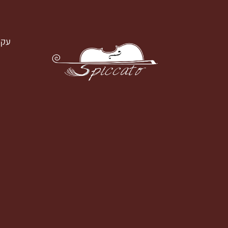
עק
עקבו א