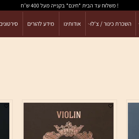
! משלוח עד הבית *חינם* בקנייה מעל 400 ש״ח
כרת כינור / צ'לו
אודותינו
מידע להורים
סירטונים