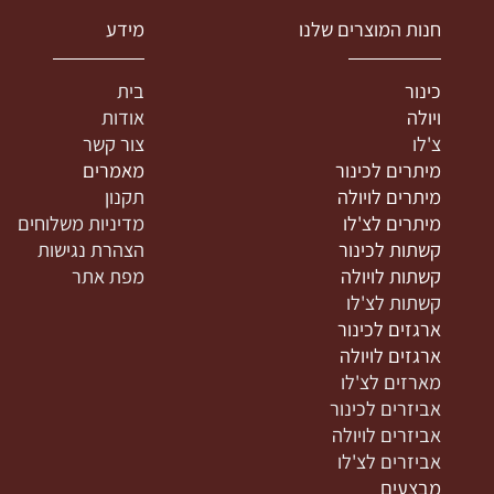
נות המוצרים שלנו
מידע
ינור
בית
יולה
אודות
'לו
צור קשר
יתרים לכינור
מאמרים
יתרים לויולה
תקנון
יתרים לצ'לו
מדיניות משלוחים
שתות לכינור
הצהרת נגישות
שתות לויולה
מפת אתר
שתות לצ'לו
רגזים לכינור
רגזים לויולה
ארזים לצ'לו
ביזרים לכינור
ביזרים לויולה