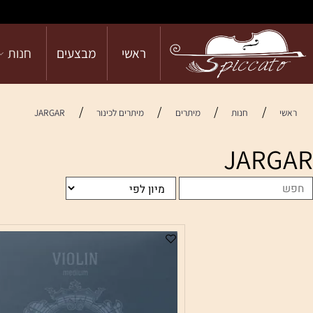
ראשי
מבצעים
חנות
הש
/
/
/
/
חנות
מיתרים
מיתרים לכינור
JARGAR
JAR