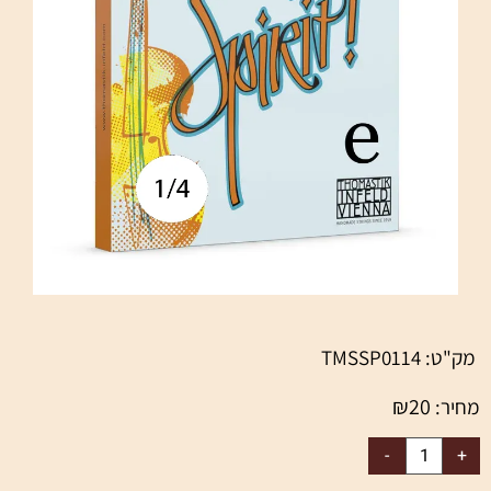
מק"ט:
TMSSP0114
₪
20
מחיר: