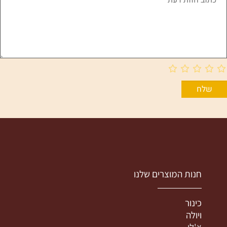
חנות המוצרים שלנו
כינור
ויולה
צ'לו