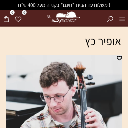
! משלוח עד הבית *חינם* בקנייה מעל 400 ש״ח
0
0
אופיר כץ