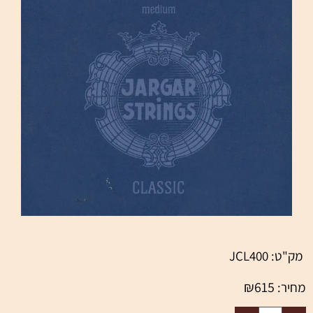
מק"ט:
JCL400
₪
615
מחיר: