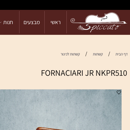
ראשי
מבצעים
חנות
הש
/
/
קשתות
קשתות לכינור
FORNACIARI JR NKP
מח