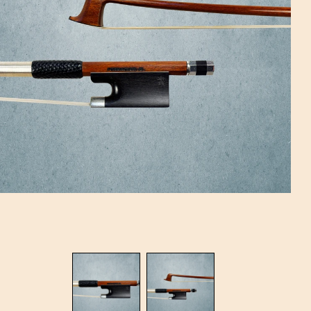
מו
מי
רו