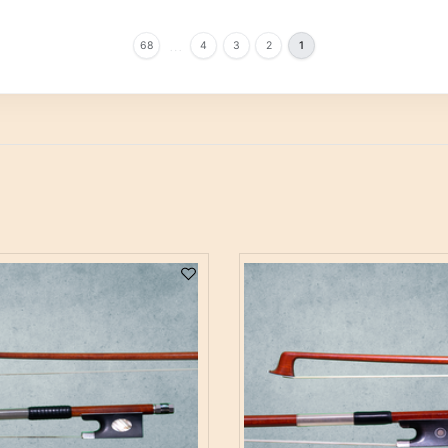
…
68
4
3
2
1