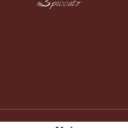
עק
עקבו א