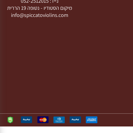
בו אחרינו
צרו קשר
חרינו ברשת:
ספיקטו בהנהלת גל שחר
משרד:
04-6085655
נייד:
052-2512015
מיקום הסטודיו -
נטופה 19 הררית
info@spiccatoviolins.com