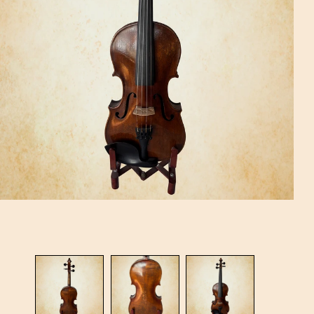
מח
מו
מי
רו