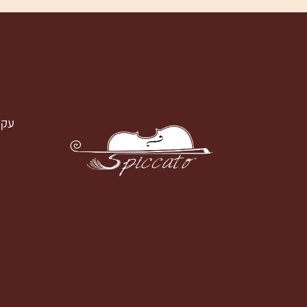
עק
עקבו א