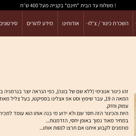
! משלוח עד הבית *חינם* בקנייה מעל 400 ש״ח
כרת כינור / צ'לו
אודותינו
מידע להורים
סירטונים
ו כינור אנונימי (ללא שם של בונה), כפי הנראה יוצר בגרמניה בסוף
המאה ה 19, עבר שיפוץ וסט אפ אצלינו בספיקטו, בעל צליל מאוד
וק וחזק.
ות והכינור הזה חסר שם ולא ידוע מי בנה אותו הוא עומד למכירה
חיר מאוד נמוך באופן יחסי, הזדמנות...
זמנים לקבוע איתנו אם תרצו לנסות אותו...