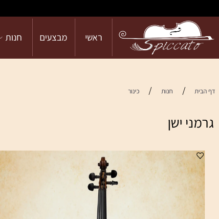
ראשי
מבצעים
חנות
הש
/
/
חנות
כינור
 ישן
זה
עמ
הי
במ
מו