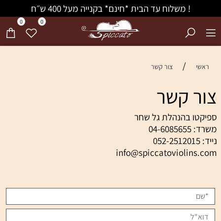
! משלוח עד הבית *חינם* בקנייה מעל 400 ש״ח
0
0
/
ראשי
צור קשר
צור קשר
ספיקטו בהנהלת גל שחר
משרד:
04-6085655
נייד:
052-2512015
info@spiccatoviolins.com