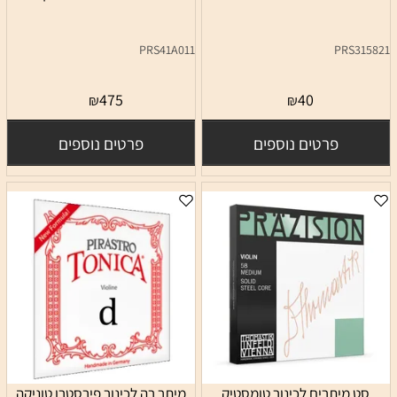
PRS41A011
PRS315821
475
40
₪
₪
פרטים נוספים
פרטים נוספים
סט מיתרים לכינור טומסטיק
מיתר רה לכינור פירסטרו טוניקה