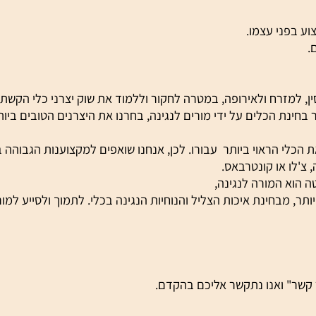
ואז שבו לארצם והקימו בתי מלאכה איכותיים ביותר לבניית כינורו
תן כאן בארץ אחרי יבוא וסידור הסט-אפ למכור אותם במחיר שווה ל
זרח ולאירופה, במטרה לחקור וללמוד את שוק יצרני כלי הקשת.
ת הכלים על ידי מורים לנגינה, בחרנו את היצרנים הטובים ביותר
 הראוי ביותר עבורו. לכן, אנחנו שואפים למקצוענות הגבוהה ביו
 או קונטרבאס.
 המורה לנגינה,
מבחינת איכות הצליל והנוחיות הנגינה בכלי. לתמוך ולסייע למורה