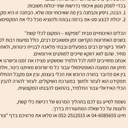
וני כלי הנגינה במזרח הרחוק למדו בעשורים האחרונים באיטליה, 
 כלי נגינה שהם אמנם מייצור תעשיייתי, אך ברמה יפה. כלים שני
קיים כיום ברחבי העולם הוא עצום.
פק מגוון איכותי נדרשות שתי יכולות חשובות:
האיכותיים מבית
"ספיקטו – המקום לכלי קשת"
אחרונות הקדשנו זמן ומשאבים רבים, כולל נסיעות רבות לסין, למ
קורים רבים במפעלים ובבתי מלאכה לבניית כינורות, ולאחר בחינ
הם לווא דווקא שייכים למותגים אירופאים.
חוייבים לתת לכל תלמיד שמשקיע מצידו את זמנו וכישרנו את הכלי
 המענה האופטימאלי עבור כל מי שרוכש מאיתנו כינור, ויולה, צ'לו
מדובר בהורה הרוכש את הכלי בעצמו, ובין אם מקבל ההחלטה הוא
 הוא לעזור ולתווך במערכת השיקולים. לעזור להורה להבין יותר, 
אידאלי עבור התלמיד, בהתאם להבנתו המקצועית.
סייע גם לכם בתהליך המרגש של רכישת כלי קשת,