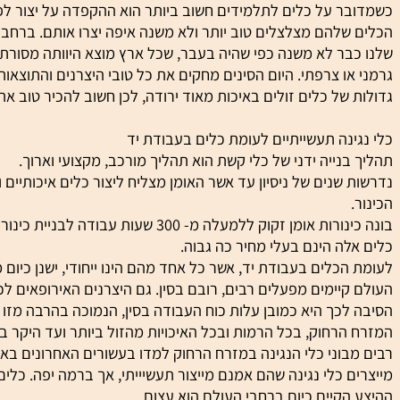
הוא שם המותג...
ותי הינו בעל מרכיבים רבים. שם המותג וארץ המוצא אינם מהחשו
 על כלים לתלמידים חשוב ביותר הוא ההקפדה על יצור לפי חוקים 
להם מצלצלים טוב יותר ולא משנה איפה יצרו אותם. ברחבי העול
ר לא משנה כפי שהיה בעבר, שכל ארץ מוצא היוותה מסורת שונה של
ו צרפתי. היום הסינים מחקים את כל טובי היצרנים והתוצאות של
של כלים זולים באיכות מאוד ירודה, לכן חשוב להכיר טוב את שו
נה תעשייתיים לעומת כלים בעבודת יד
נייה ידני של כלי קשת הוא תהליך מורכב, מקצועי וארוך.
שנים של ניסיון עד אשר האומן מצליח ליצור כלים איכותיים וטובי
ה הינם בעלי מחיר כה גבוה.
כלים בעבודת יד, אשר כל אחד מהם הינו ייחודי, ישנן כיום מכונו
יימים מפעלים רבים, רובם בסין. גם היצרנים האירופאים לכאורה 
כך היא כמובן עלות כוח העבודה בסין, הנמוכה בהרבה מזו שבאיר
רחוק, בכל הרמות ובכל האיכויות מהזול ביותר ועד היקר ביותר.