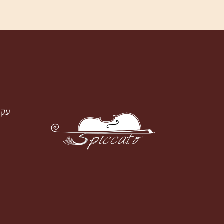
עק
עקבו א