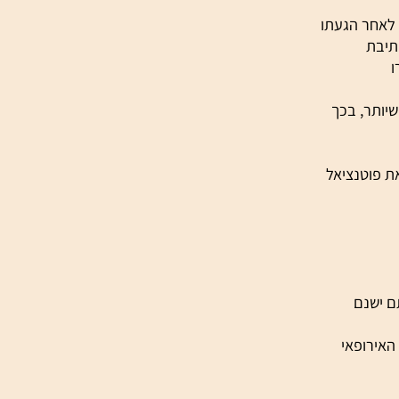
אחר הגעתו
בת
תר, בכך
פוטנציאל
ישנם
ירופאי