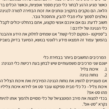
לרכוש כינור או צ'לו עבור ילדכם ומוצאים את עצמכם חסרי אונים
יע הרגע לבחור כלי מבין מספר אופציות, וכאשר הכלים ברמות ש
ם נוקבים בתקציב ונותנים את זכות הבחירה למורה לנגינה. המו
לסמוך עליו מבלי להבין, והתסכול גובר.
עת: גם אם אינכם אנשי מקצוע, אתם בהחלט יכולים לקבל ידע וה
ינה של ילדכם !
טו –המקום לכלי קשת" אנו שמחים לחלוק את הידע וההבנה שלנו
מוד זה תמצאו מידע רלוונטי בנושא, המיועד בדיוק בשבילכם.
ים החשובים ביותר בבחירת כלי
י מרכיבים משמעותיים שיש לבחון בעת רכישת כלי הנגינה:
ניינים להשיג את נוחות הנגינה המירבית ואת איכות הצליל המקסימ
ליל– כל כלי מבית ספיקטו עובר סט אפ לוידוא איכות צליליו האופ
-אפ?
צות את מירב הפוטנציאל של כלי מסויים ולהפוך אותו להיות נוח