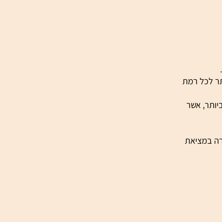
ת. הם
כל נפש.
 לכל רמת
תר, אשר
 במציאת