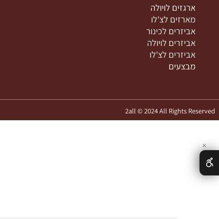
יתרים לצ'לו
מדיניות משלוחים
שתות לכינור
הצהרת נגישות
שתות לויולה
מפת אתר
שתות לצ'לו
רגזים לכינור
רגזים לויולה
ארזים לצ'לו
ביזרים לכינור
ביזרים לויולה
ביזרים לצ'לו
בצעים
2all © 2024 All Rights 