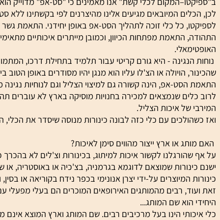
סט-אפ".
ו–המקום לכלי קשת" אנו מאמינים כי "סט-אפ" מדוייק הוא קריטי
לים המיובאים מגיעים אלינו מהיצרנים לפי בקשתינו ללא סט-אפ. 
, כל כלי זוכה לתהליך הסט-אפ באופן יחידני. התאמת גשר איכו
 התאמת מפתחות הכיוון, וכמובן מייתרים איכותיים מתאימים. הע
מאלי.
נגינה - היא גורם קריטי עבור תלמיד בתחילת דרכו, המתמודד עם
, הויולה או הצ'לו עליו הוא מנגן יהיו מסודרים באופן הטוב ביותר 
סט-אפ, הינה קשורה גם למיצוי הצליל וגם לנוחיות נגינה מירבית
ים שנמצאים למכירה בחנויות מוסיקה בארץ לא עוברים תהליך סט
של איכות הצליל.
ולכים עם כלי כזה לבונה כינורות מנוסה שיסדר את הכלי, הסידור
ג או ארץ ייצור מהווים סימן לאיכות?
הורגלנו לקשור איכות למיתוג, בכינורות וצ'לים לא בהכרך כך הו
נורות שמוצאם לדוגמא בגרמניה, בצ'כיה או באוסטריה, או שיוצרו 
 המיוצרים על-ידי יצרן אנונימי בכפר נידח בקוריאה או בסין, והם ב
ד, רבים מהמותגים האירופאים המוכרים הם בעלי מפעלי ענק בסין