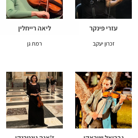
עזרי פינקר
ליאה רייחלין
זכרון יעקב
רמת גן
גבריאל שוראקי
ז'אנה גונטרנקו