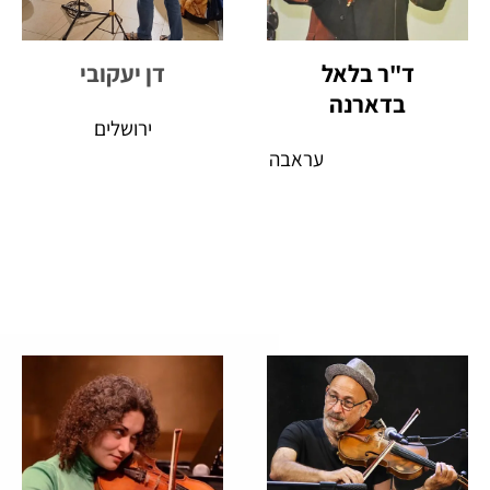
ד"ר בלאל
דן יעקובי
בדארנה
ירושלים
עראבה