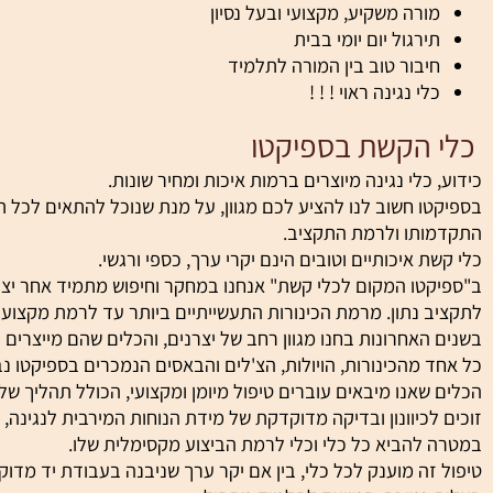
ורים תומכים
ורה משקיע, מקצועי ובעל נסיון
ירגול יום יומי בבית
יבור טוב בין המורה לתלמיד
לי נגינה ראוי ! ! !
הקשת בספיקטו
כלי נגינה מיוצרים ברמות איכות ומחיר שונות.
ו חשוב לנו להציע לכם מגוון, על מנת שנוכל להתאים לכל תלמי
תו ולרמת התקציב.
 איכותיים וטובים הינם יקרי ערך, כספי ורגשי.
טו המקום לכלי קשת" אנחנו במחקר וחיפוש מתמיד אחר יצרנים ה
 נתון. מרמת הכינורות התעשייתיים ביותר עד לרמת מקצועיות אק
אחרונות בחנו מגוון רחב של יצרנים, והכלים שהם מייצרים נוסו לאו
 מהכינורות, הויולות, הצ'לים והבאסים הנמכרים בספיקטו נבחר 
אנו מיבאים עוברים טיפול מיומן ומקצועי, הכולל תהליך של התאמ
לכיוונון ובדיקה מדוקדקת של מידת הנוחות המירבית לנגינה, התא
להביא כל כלי וכלי לרמת הביצוע מקסימלית שלו.