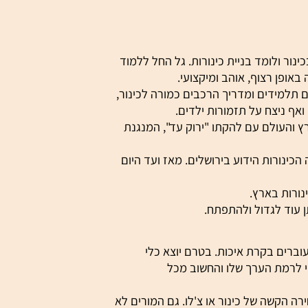
דוייקת, או כלי בייצור תעשייתי
ולומד בניית כינורות. גל החל ללמוד
20 שנה שהוא עובד עם תלמידים ומדריך הרכבים כמורה לכינור,
יצח על תזמורות ילדים.
ולם עם להקתו "ירוק עד", המנגנת
 מויאל, בונה הכינורות הידוע בירושלים. מאז ועד היום
 בארץ.
 לגדול ולהתפתח.
ים בקרת איכות. בטרם יוצא כלי
מת הערך שלו והחשוב מכל