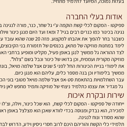
ה מוענק לכל כלי, בין אם יקר ערך שניבנה בעבודת יד מדוקדקת ומ
נמוכה, המיועד לתלמיד מתחיל.
ת בעלי החברה
- המקום לכלי קשת הוקמה ע'י גל שחר, כנר, מורה לנגינה בכינור 
נרים רבים בגיל 7 ומאז ועד היום מנגן כינור וויולה באופן רצוף, אוהב ומיקצועי.
כשבגר בחר להפוך את אהבתו למקצוע. מזה 
מחנות מוזיקה של מתאן, בכנסים של תזמורת בני הקיבוצים, ואף נ
וראה גל ממשיך לנגן באופן פעיל, מקליט ומופיע ברחבי הארץ והע
מקורית ועממית, וכן בדואו של כינור ונבל בשם "צלול".
את לימודי בניית הכינורות החל לפני 5 שנים אצל שלמה
לימודיו וכן בנה מספר כלים, עליהם הוא מנגן כיום.
תלמויות בהתאמת סט-אפ אצל שלמה מויאל מטובי בוני הכינורות
יר את עצמו כתלמיד ניצחי של מוזיקה ותמיד מחפש לאן ניתן עוד
ת ובקרת איכות
של ספיקטו - המקום לכלי קשת, הוא שכל כינור, ויולה, וצ'לו עובר
, הוא נבדק ומנוסה בכדי לוודא שאכן הוא מצלצל באופן ראוי לר