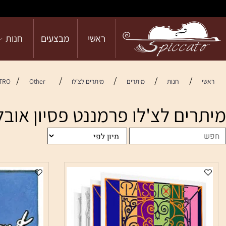
ראשי
מבצעים
חנות
הש
/
/
/
/
/
חנות
מיתרים
מיתרים לצ'לו
Other
PIRASTRO
ם לצ'לו פרמננט פסיון אובליגטו STRO CELLO