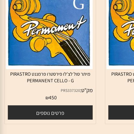
ה לצ'לו פירסטרו פרמננט PIRASTRO
מיתר סול לצ'לו פירסטרו פרמננט PIRASTRO
PERMANENT CELLO - G
מק"ט:
PRS337320
450
₪
פרטים נוספים