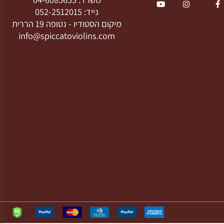
בו אחרינו
צרו קשר
חרינו ברשת:
ספיקטו בהנהלת גל שחר
משרד:
04-6085655
נייד:
052-2512015
מיקום הסטודיו -
נטופה 19 הררית
info@spiccatoviolins.com