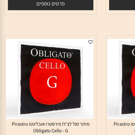
מק"ט:
PRS339320
165
₪
פרטים נוספים