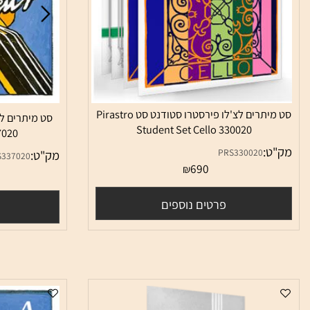
סט מיתרים לצ'לו פירסטרו סטודנט סט Pirastro
Student Set Cello 330020
lo 337020
:
PRS330020
מק"ט:
PRS337020
690
₪
0
פרטים נוספים
פרטי