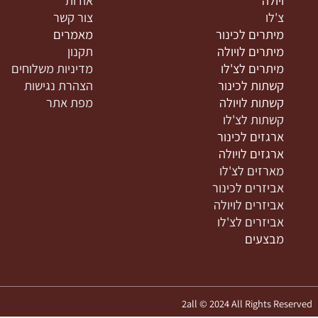
נות המוצרים שלנו
מידע
ינור
בית
יולה
אודות
'לו
צור קשר
יתרים לכינור
מאמרים
יתרים לויולה
תקנון
יתרים לצ'לו
מדיניות משלוחים
שתות לכינור
הצהרת נגישות
שתות לויולה
מפת אתר
שתות לצ'לו
רגזים לכינור
רגזים לויולה
ארזים לצ'לו
ביזרים לכינור
ביזרים לויולה