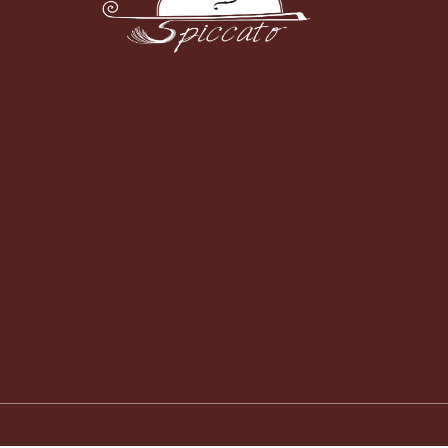
עק
עקבו א