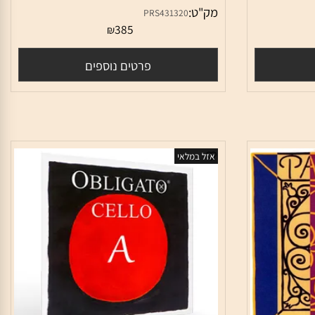
יתר רה לצ'לו פירסטרו אובליגטו Pirastro
מיתר סול לצ'לו פירסטרו אובליגטו Pirastro
Obligato Cello - G
מק"ט:
PRS431320
385
₪
פרטים נוספים
אזל במלאי