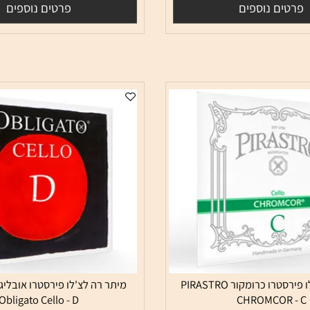
מק"ט:
PRS334220
205
16
₪
₪
ם נוספים
פרטים נוספים