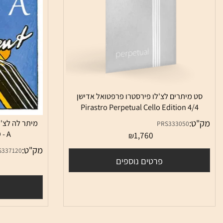
 מיתרים לצ'לו פירסטרו פרפטואל אדישן
Pirastro Perpetual Cello Edition 4/
:
PRS333050
ELLO - A
1,760
₪
מק"ט:
PRS337120
פרטים נוספים
0
פרטי