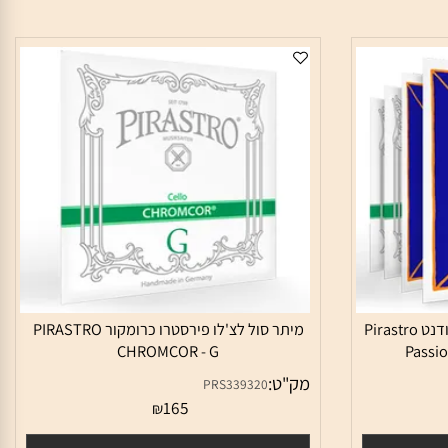
מיתר רה לצ'לו פירסטרו פסיון סטודנט Pirastro
מיתר סול לצ'לו פירסטרו כרומקור PIRASTRO
CHROMCOR - G
Pas