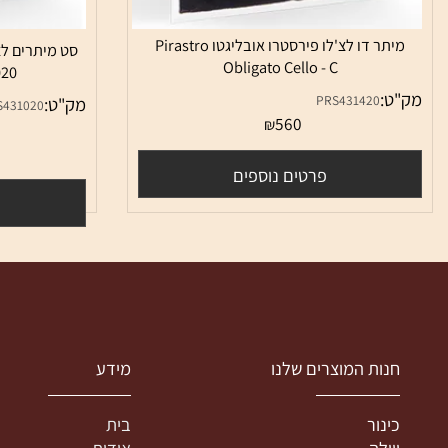
מיתר דו לצ'לו פירסטרו אובליגטו Pirastro
Obligato Cello - C
o 431020
:
PRS431420
מק"ט:
PRS431020
560
₪
אי
0
פרטים נוספים
פרטי