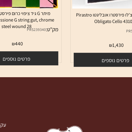
מיתר G גיד ציפוי כרום פירסטרו
סט מיתרים לצ'לו פירסטרו אובליגטו Pirastro
 Passione G string gut, chrome
Obligato Cell
steel wound 28
מק"ט:
PRS239340
אין במלאי
ן במלאי
440
₪
1,43
₪
פרטים נוספים
ם נוספים