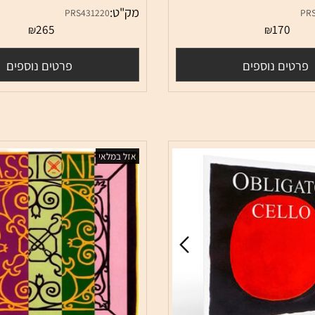
מיתר דו לצ'לו פירסטרו כרומקור PIRASTRO
מ
Obligato Cello - D
CHROMCOR
מק"ט:
PRS431220
265
17
₪
₪
ם נוספים
פרטים נוספים
אזל במלאי