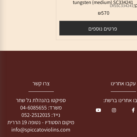
ו טונגסטן לצ'לו לרסן מגנקור אריאוזו
דיום Larsen Magnacore Arioso Cello - C
tungsten (medium) SC33424
LRSSC33424
570
₪
פרטים נוספים
בו אחרינו
צרו קשר
חרינו ברשת:
ספיקטו בהנהלת גל שחר