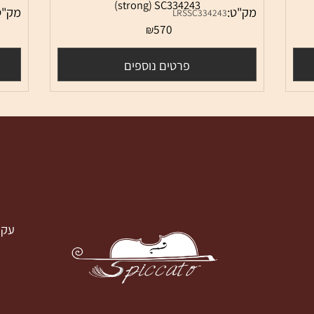
מיתר דו טונגסטן לצ'לו לרסן מגנקור סטרונג
מיתר ד
Larsen Magnacore Cello - C tungsten
מ
1
(strong) SC334243
מק"ט:
מק"ט:
1
LRSSC334243
570
₪
פרטים נוספים
עק
עקבו א