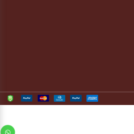
משרד:
04-6085655
נייד:
052-2512015
מיקום הסטודיו -
נטופה 19 הררית
info@spiccatoviolins.com