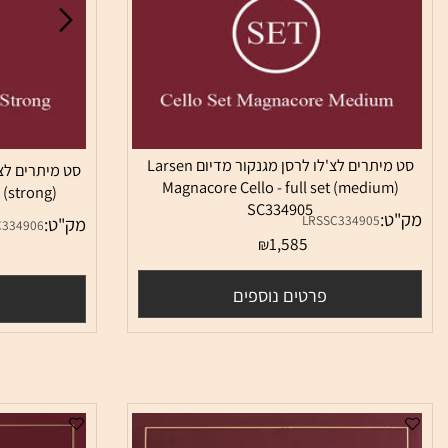
סט מיתרים לצ'לו לרסן מגנקור מדיום Larsen
Magnacore Cello - full set (medium
ll set (strong)
SC334905
06
:
LRSSC334905
מק"ט:
LRSSC334906
1,585
₪
5
פרטים נוספים
פרטי