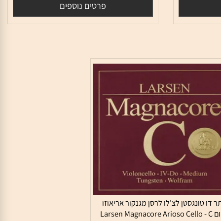
מק"ט:
LRSSC334231
510
₪
פרטים נוספים