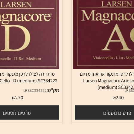
ן מגנקור אריאוזו מדיום
e Cello - D (medium) SC334222
Larsen Magnacore Ar
(medium) SC
מק"ט:
LRSSC334222
270
24
₪
₪
ם נוספים
פרטים נוספים