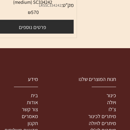
מיתר דו טונגסטן לצ'לו לרסן מגנקור מדיום
Larsen Magnacore Cello - C tungsten
(medium) SC334242
מק"ט:
LRSSC334242
570
₪
פרטים נוספים
נות המוצרים שלנו
מידע
ינור
בית