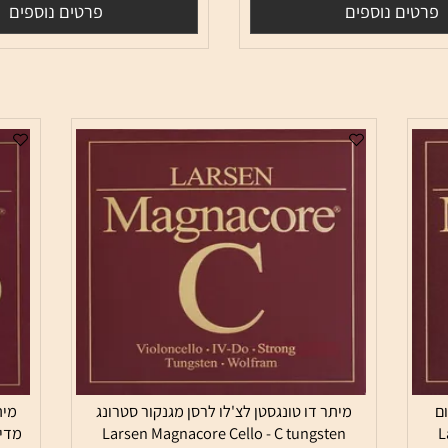
מק"ט:
LRSSC334233
510
51
₪
₪
ם נוספים
פרטים נוספים