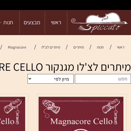
ראשי
מבצעים
חנות
הש
/
/
/
/
/
חנות
מיתרים
מיתרים לצ'לו
Magnacore
RSEN
צ'לו מגנקור LARSEN MAGNACORE CELLO