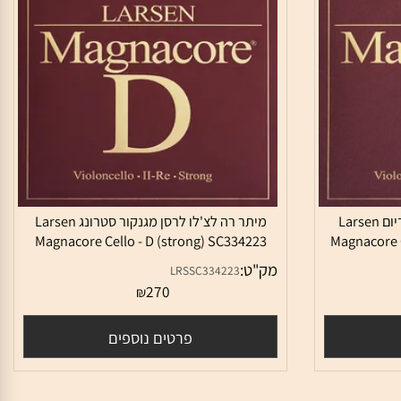
מיתר רה לצ'לו לרסן מגנקור מדיום Larsen
מיתר רה לצ'לו לרסן מגנקור סטרונג Larsen
Magnacore Cello - D (strong) SC334223
Magnacor
מק"ט:
LRSSC334223
270
₪
פרטים נוספים