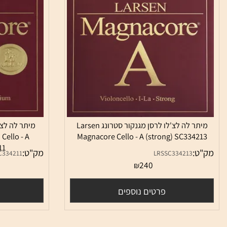
מיתר לה לצ'לו לרסן מגנקור סטרונג Larsen
מיתר לה לצ'לו לרס
ioso Cello - A
Magnacore Cello - A (strong) SC334
334211
:
מק"ט:
LRSSC334211
LRSSC334213
0
240
₪
פרטים נוספים
פרטי