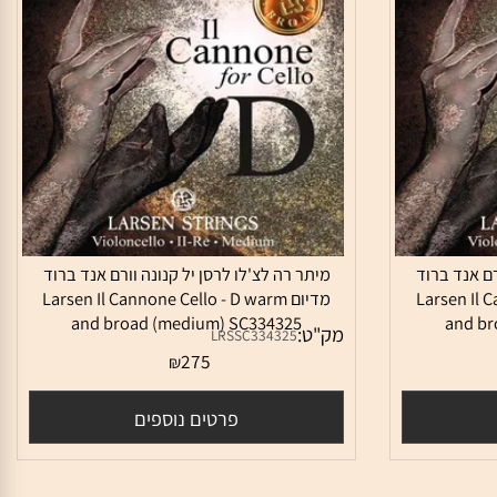
אנד ברוד
מיתר רה לצ'לו לרסן יל קנונה וורם אנד ברוד
Larsen Il
מדיום Larsen Il Cannone Cello - D warm
and broad (medium) SC334325
and
מק"ט:
LRSSC334325
275
₪
פרטים נוספים