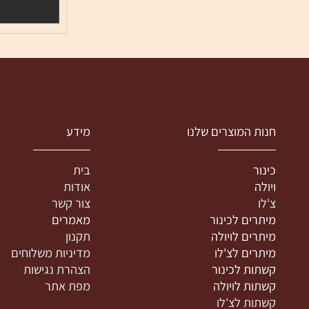
מק"ט:
LRSSC334335
5
פרטי
נות המוצרים שלנו
מידע
ינור
בית
יולה
אודות
'לו
צור קשר
יתרים לכינור
מאמרים
יתרים לויולה
תקנון