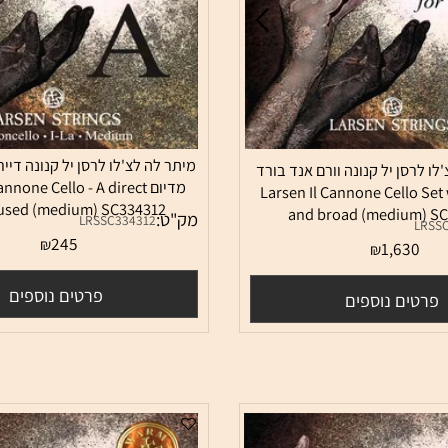
מיתר לה לצ'לו לרסן יל קנונה דיירקט
ן יל קנונה וורם אנד בורד
מדיום Cannone Cello - A direct
Larsen Il Cannone Cello S
focused (medium) SC334312
and broad (mediu
מק"ט:
LRSSC334312
245
₪
1,63
₪
פרטים נוספים
ם נוספים