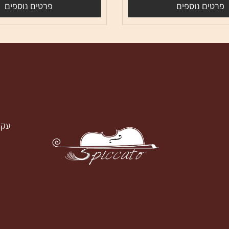
מק"ט:
LRSSC334345
590
52
₪
₪
ם נוספים
פרטים נוספים
עק
עקבו א