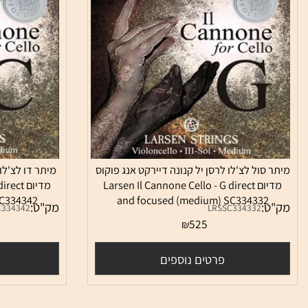
סול לצ'לו לרסן יל קנונה דיירקט אנג פוקוס
מיתר דו לצ'לו לרסן 
מדיום Larsen Il Cannone Cello - G direct
מדיום  direct
um) SC334342
and focused (medium) SC334332
:
מק"ט:
LRSSC334342
LRSSC334332
0
525
₪
פרטים נוספים
פרטי