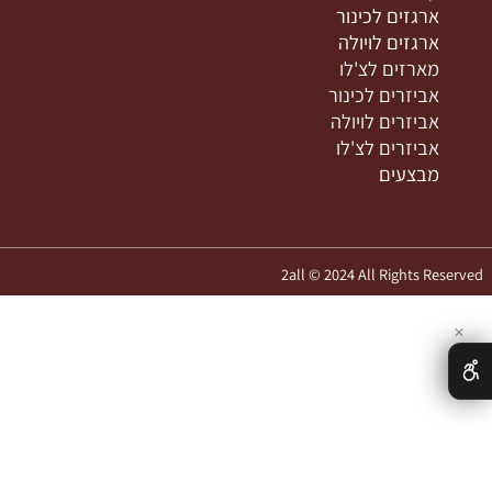
יתרים לצ'לו
מדיניות משלוחים
שתות לכינור
הצהרת נגישות
שתות לויולה
מפת אתר
שתות לצ'לו
רגזים לכינור
רגזים לויולה
ארזים לצ'לו
ביזרים לכינור
ביזרים לויולה
ביזרים לצ'לו
בצעים
2all © 2024 All Rights 