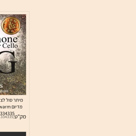
מיתר סול לצ'לו לרס
מדיום  G warm
m) SC334335