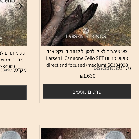
מיתרים לצ'לו לרסן יל קנונה דיירקט אנד
סט מיתרים לצ'לו לרס
פוקוס מדיום Larsen Il Cannone Cello SET
מדיום et warm
direct and focused (medium) SC334
m) SC334909
:
LRSSC334908
מק"ט:
LRSSC334909
1,630
₪
0
פרטים נוספים
פרטי