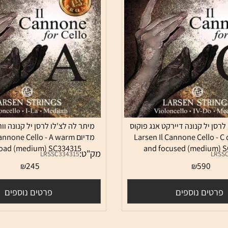
יל קנונה דיירקט אנג פוקוס
מיתר לה לצ'לו לרסן יל קנונה וורם 
Larsen Il Cannone Cello - C
מדיום  Cannone Cello - A warm
 broad (medium) SC334315
and focused (medi
מק"ט:
LRSSC334315
245
59
₪
₪
ם נוספים
פרטים נוספים