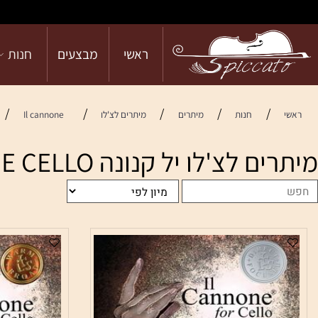
ראשי
מבצעים
חנות
הש
/
/
/
/
/
חנות
מיתרים
מיתרים לצ'לו
Il cannone
ARSEN
צ'לו יל קנונה LARSEN IL CANNONE CELLO