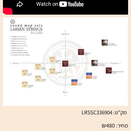
מק"ט:
LRSSC336904
₪
480
מחיר: