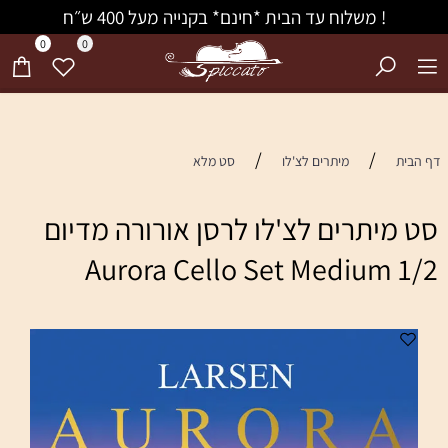
! משלוח עד הבית *חינם* בקנייה מעל 400 ש״ח
0
0
/
/
דף הבית
מיתרים לצ'לו
סט מלא
סט מיתרים לצ'לו לרסן אורורה מדיום
1/2 Aurora Cello Set Medium