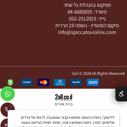
ספיקטו בהנהלת גל שחר
משרד:
04-6085655
נייד:
052-2512015
מיקום הסטודיו -
נטופה 19 הררית
info@spiccatoviolins.com
2all © 2024 All Rights Reserved
✕
בניית אתרים
לידיעתך, באתרנו נעשה שימוש בקבצי Cookies, לרבות של צדדים
שלישיים, לצורך ניתוח השימוש באתר, שיפור חוויית הגלישה והצגת