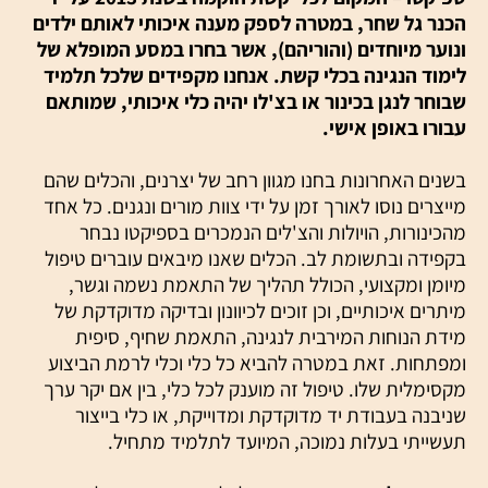
הכנר גל שחר, במטרה לספק מענה איכותי לאותם ילדים
ונוער מיוחדים (והוריהם), אשר בחרו במסע המופלא של
לימוד הנגינה בכלי קשת. אנחנו מקפידים שלכל תלמיד
שבוחר לנגן בכינור או בצ'לו יהיה כלי איכותי, שמותאם
עבורו באופן אישי.
בשנים האחרונות בחנו מגוון רחב של יצרנים, והכלים שהם
מייצרים נוסו לאורך זמן על ידי צוות מורים ונגנים. כל אחד
מהכינורות, הויולות והצ'לים הנמכרים בספיקטו נבחר
בקפידה ובתשומת לב. הכלים שאנו מיבאים עוברים טיפול
מיומן ומקצועי, הכולל תהליך של התאמת נשמה וגשר,
מיתרים איכותיים, וכן זוכים לכיוונון ובדיקה מדוקדקת של
מידת הנוחות המירבית לנגינה, התאמת שחיף, סיפית
ומפתחות. זאת במטרה להביא כל כלי וכלי לרמת הביצוע
מקסימלית שלו. טיפול זה מוענק לכל כלי, בין אם יקר ערך
שניבנה בעבודת יד מדוקדקת ומדוייקת, או כלי בייצור
תעשייתי בעלות נמוכה, המיועד לתלמיד מתחיל.