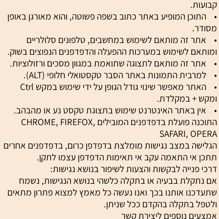
קבועות.
• התוכן המופיע באתר כתוב בשפה פשוטה, והוא מאורגן באופן
מסודר.
• אתר זה מותאם לשימוש במחשבים, טלפונים סלולריים
ומותאם לשימוש במערכות ההפעלה והדפדפנים הנפוצים בשוק.
• אתר זה מותאם לתצוגה שתואמת במגוון מסכים ורזולוציות.
• למרבית התמונות באתר הסבר טקסטואלי חלופי (ALT).
• האתר מאפשר שינוי גודל הגופן על ידי שימוש במקש Ctrl
ומקש + במקלדת.
• אין באתר האינטרנט שימוש בתצוגת טקסט נע או מהבהב.
התוכנה פועלת בדפדפנים המובילים CHROME, FIREFOX,
SAFARI, OPERA
הגלישה במצב נגישות מומלצת בדפדפן כרום, בדפדפנים אחרים
תתכן אי התאמה עקב אי תאימות הדפדפן עצמו לתקן.
דרכי פנייה לבקשות והצעות לשיפור בנושא נגישות:
אם נתקלת בבעיה או בתקלה כלשהי בנושא הנגישות, נשמח
שתעדכנו אותנו בכך ואנו נעשה כל מאמץ למצוא פתרון מתאים
ולטפל בתקלה בהקדם ככל שניתן.
אמצעים נוספים ליצירת קשר