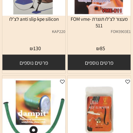
מעצור לצ'לו תוצרת FOM vme-
anti slip kpe silicon לצ'לו
511‏
KAP220
FOM3903E1
130
85
₪
₪
פרטים נוספים
פרטים נוספים