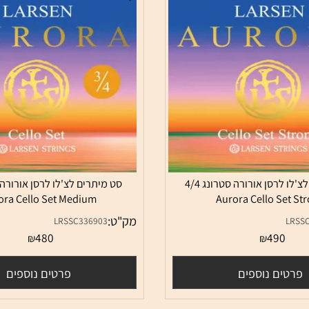
סט מיתרים לצ'לו לרסן אורורה סטרונג 4/4
urora Cello Set Medium
Aurora Cello S
מק"ט:
LRSSC336903
480
49
₪
₪