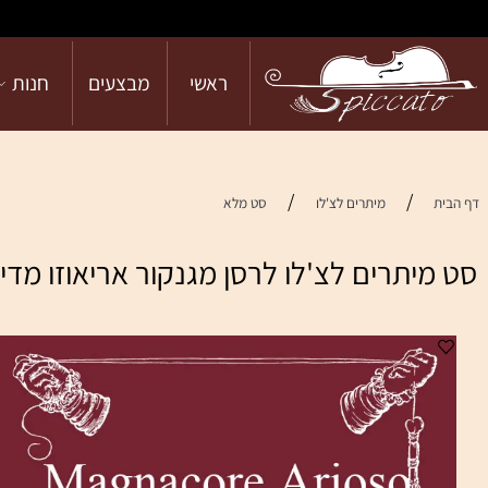
ראשי
מבצעים
חנות
הש
/
/
מיתרים לצ'לו
סט מלא
 לצ'לו לרסן מגנקור אריאוזו מדיום Larsen Magnacore Arioso Cello - full set (medium)
מ
מח