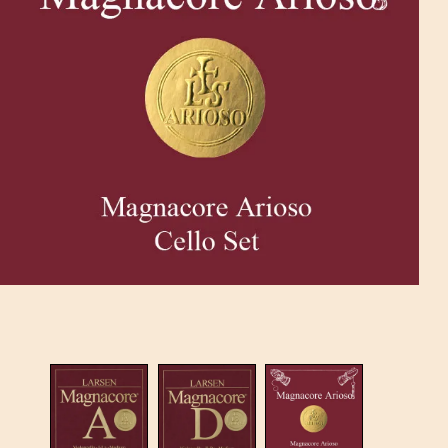
מו
מי
רו