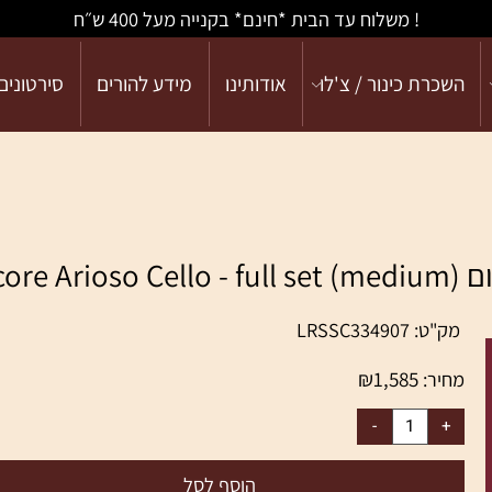
! משלוח עד הבית *חינם* בקנייה מעל 400 ש״ח
כרת כינור / צ'לו
אודותינו
מידע להורים
סירטונים
ק"ט:
LRSSC334907
₪
1,585
יר: