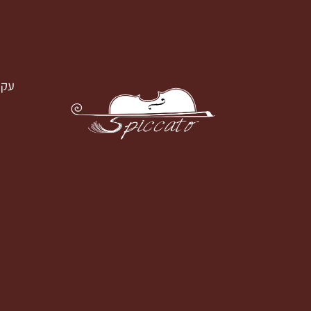
עק
עקבו א