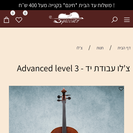
! משלוח עד הבית *חינם* בקנייה מעל 400 ש״ח
0
0
/
/
דף הבית
חנות
צ'לו
צ'לו עבודת יד - 3 Advanced level