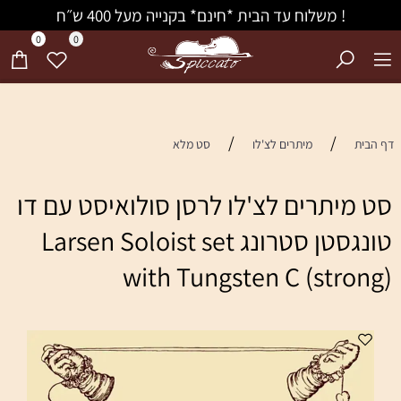
! משלוח עד הבית *חינם* בקנייה מעל 400 ש״ח
0
0
/
/
דף הבית
מיתרים לצ'לו
סט מלא
סט מיתרים לצ'לו לרסן סולואיסט עם דו
טונגסטן סטרונג Larsen Soloist set
with Tungsten C (strong)