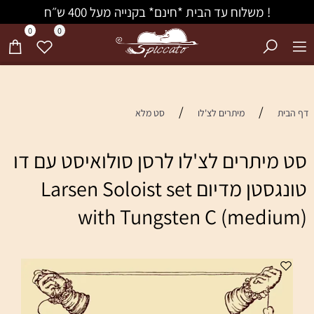
! משלוח עד הבית *חינם* בקנייה מעל 400 ש״ח
0
0
/
/
דף הבית
מיתרים לצ'לו
סט מלא
סט מיתרים לצ'לו לרסן סולואיסט עם דו
טונגסטן מדיום Larsen Soloist set
with Tungsten C (medium)