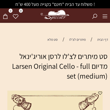
! משלוח עד הבית *חינם* בקנייה מעל 400 ש״ח
0
0
/
/
דף הבית
מיתרים לצ'לו
סט מלא
סט מיתרים לצ'לו לרסן אוריג'ינאל
מדיום Larsen Original Cello - full
set (medium)