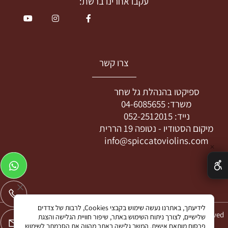
עקבו אחרינו ברשת:
צרו קשר
ספיקטו בהנהלת גל שחר
משרד:
04-6085655
נייד:
052-2512015
מיקום הסטודיו -
נטופה 19 הררית
info@spiccatoviolins.com
✕
לידיעתך, באתרנו נעשה שימוש בקבצי Cookies, לרבות של צדדים
2all © 2024 All Rights Reserved
שלישיים, לצורך ניתוח השימוש באתר, שיפור חוויית הגלישה והצגת
פרסום מותאם אישית. המשך גלישה באתר מהווה את הסכמתך לשימוש