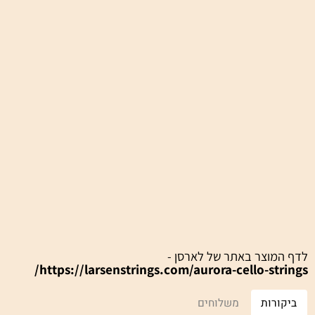
מ
מח
מו
מי
רו
וצר באתר של לארסן -