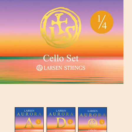
אי
מי
מי
חב
מי
לא
הש
לכ
מי
ה-
הט
בפ
גב