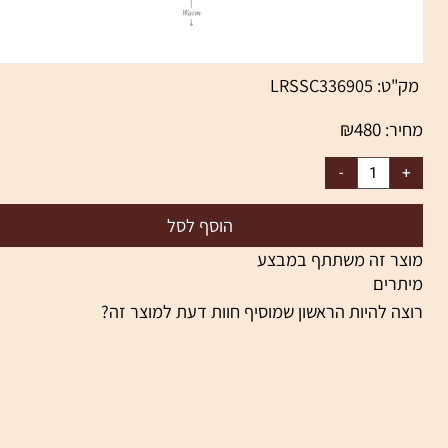
ק"ט:
LRSSC336905
₪
480
יר:
הוסף לסל
צר זה משתתף במבצע
תרים
צה להיות הראשון שמוסיף חוות דעת למוצר זה?