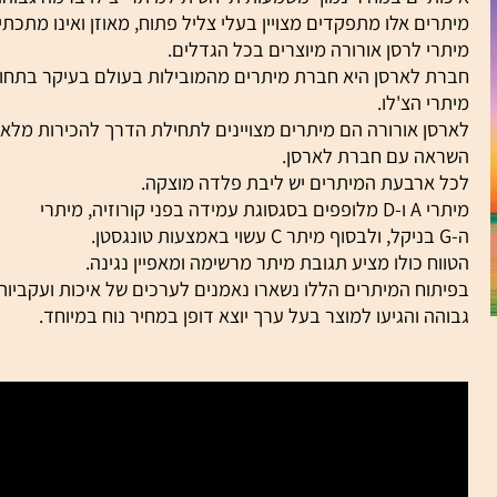
כותיים במחיר נמוך משמעותית יחסית למיתרי צ'לו ברמה גבוהה.
תרים אלו מתפקדים מצויין בעלי צליל פתוח, מאוזן ואינו מתכתי.
תרי לרסן אורורה מיוצרים בכל הגדלים.
רת לארסן היא חברת מיתרים מהמובילות בעולם בעיקר בתחום
תרי הצ'לו.
רסן אורורה הם מיתרים מצויינים לתחילת הדרך להכירות מלאת
ראה עם חברת לארסן.
ל ארבעת המיתרים יש ליבת פלדה מוצקה.
תרי
A
ו-
D
מלופפים בסגסוגת עמידה בפני קורוזיה, מיתרי
G
בניקל, ולבסוף מיתר
C
עשוי באמצעות טונגסטן.
ווח כולו מציע תגובת מיתר מרשימה ומאפיין נגינה.
יתוח המיתרים הללו נשארו נאמנים לערכים של איכות ועקביות
והה והגיעו למוצר בעל ערך יוצא דופן במחיר נוח במיוחד.