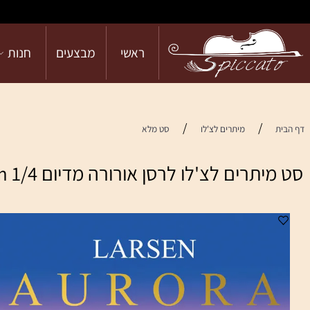
ראשי
מבצעים
חנות
הש
/
/
מיתרים לצ'לו
סט מלא
ם לצ'לו לרסן אורורה מדיום 1/4 Aurora Cello Set Medium
מי
ער
אח
וה
כמ
עב