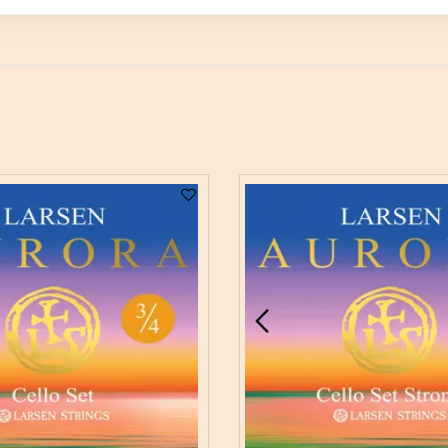
…
68
4
3
2
1