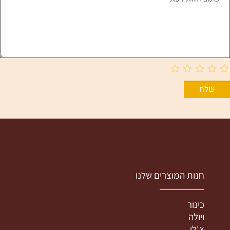
חנות המוצרים שלנו
כינור
ויולה
צ'לו