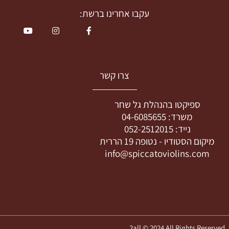
עקבו אחרינו ברשת:
צרו קשר
ספיקטו בהנהלת גל שחר
משרד:
04-6085655
נייד:
052-2512015
קום הסטודיו -
נטופה 19 הררית
info@spiccatoviolins.com
2all © 2024 All Rights Res