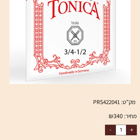
ט:
PRS422041
₪
340
ר: