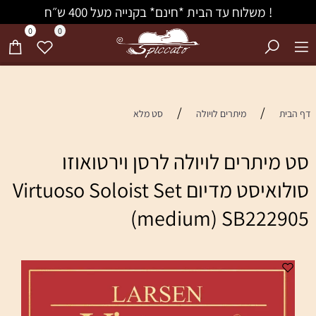
! משלוח עד הבית *חינם* בקנייה מעל 400 ש״ח
0
0
/
/
דף הבית
מיתרים לויולה
סט מלא
סט מיתרים לויולה לרסן וירטואוזו
סולואיסט מדיום Virtuoso Soloist Set
(medium) SB222905