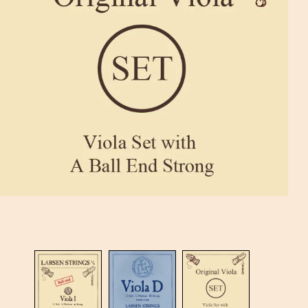
מו
מי
רו