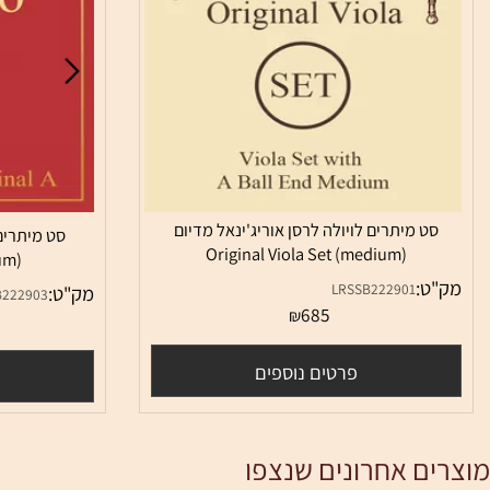
 מיתרים לויולה לרסן אוריג'ינאל מדיום
סט מיתרים לויולה
Original Viola Set (medium)
(medium)
:
LRSSB222901
מק"ט:
LRSSB222903
685
₪
0
פרטים נוספים
פרטי