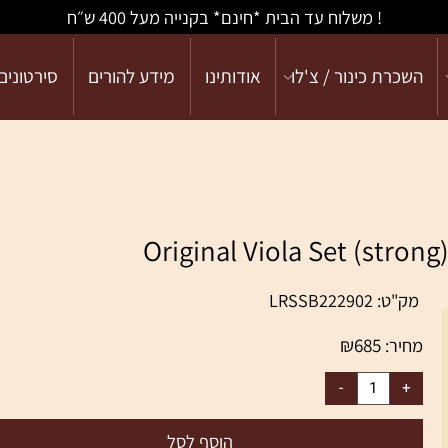
! משלוח עד הבית *חינם* בקנייה מעל 400 ש״ח
כרת כינור / צ'לו
אודותינו
מידע להורים
סירטונים
ק"ט:
LRSSB222902
₪
685
יר: