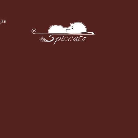
עק
עקבו א