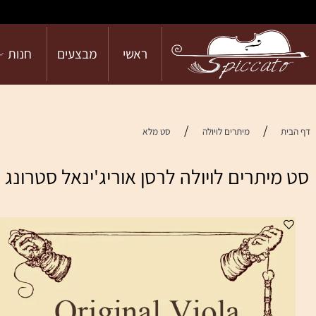
ראשי
מבצעים
חנות
הש
/
/
מיתרים לויולה
סט מלא
ים לויולה לרסן אוריג'ינאל סטרונג Original Viola Set (strong)
מ
מח