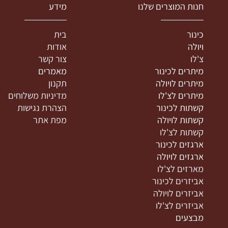
נות המוצרים שלנו
מידע
ינור
בית
יולה
אודות
'לו
צור קשר
יתרים לכינור
מאמרים
יתרים לויולה
תקנון
יתרים לצ'לו
מדיניות משלוחים
שתות לכינור
הצהרת נגישות
שתות לויולה
מפת אתר
שתות לצ'לו
רגזים לכינור
רגזים לויולה