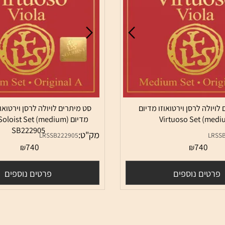
 לרסן וירטואוזו מדיום
סט מיתרים לויולה לרסן וירטואוזו 
Virtuoso Set 
מדיום o Soloist Set (medium
SB222905
מק"ט:
LRSSB222905
740
74
₪
₪
ם נוספים
פרטים נוספים