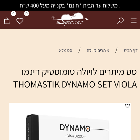
! משלוח עד הבית *חינם* בקנייה מעל 400 ש״ח
0
0
/
/
דף הבית
מיתרים לויולה
סט מלא
סט מיתרים לויולה טומוסטיק דינמו
THOMASTIK DYNAMO SET VIOLA