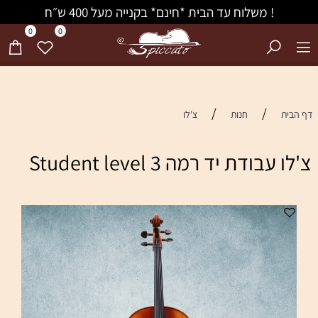
! משלוח עד הבית *חינם* בקנייה מעל 400 ש״ח
0
0
/
/
דף הבית
חנות
צ'לו
צ'לו עבודת יד רמה Student level 3