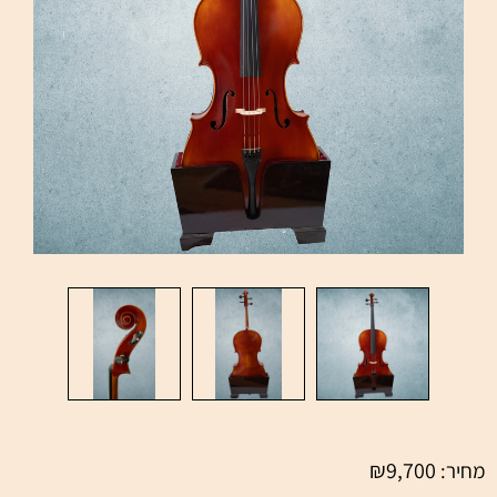
₪
9,700
מחיר: