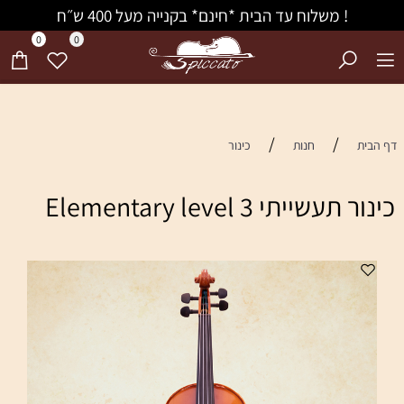
! משלוח עד הבית *חינם* בקנייה מעל 400 ש״ח
0
0
/
/
דף הבית
חנות
כינור
כינור תעשייתי Elementary level 3