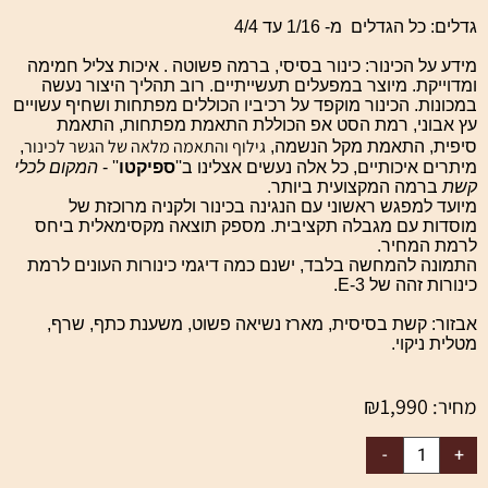
גדלים: כל הגדלים מ- 1/16 עד 4/4
מידע על הכינור: כינור בסיסי, ברמה פשוטה . איכות צליל חמימה
ומדוייקת. מיוצר במפעלים תעשייתיים. רוב תהליך היצור נעשה
במכונות. הכינור מוקפד על רכיביו הכוללים מפתחות ושחיף עשויים
עץ אבוני, רמת הסט אפ הכוללת התאמת מפתחות, התאמת
גילוף והתאמה מלאה של הגשר לכינור
סיפית, התאמת מקל הנשמה,
,
מיתרים איכותיים, כל אלה נעשים אצלינו ב''
ספיקטו
'' -
המקום לכלי
קשת
ברמה המקצועית ביותר.
מיועד למפגש ראשוני עם הנגינה בכינור ולקניה מרוכזת של
מוסדות עם מגבלה
תקציבית. מספק תוצאה מקסימאלית ביחס
לרמת המחיר.
התמונה להמחשה בלבד, ישנם כמה דיגמי כינורות העונים לרמת
כינורות זהה של E-3.
אבזור: קשת בסיסית, מארז נשיאה פשוט, משענת כתף, שרף,
מטלית ניקוי.
₪
1,990
מחיר: