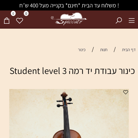
! משלוח עד הבית *חינם* בקנייה מעל 400 ש״ח
0
0
/
/
דף הבית
חנות
כינור
כינור עבודת יד רמה Student level 3