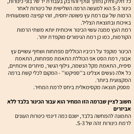
כל חלק וחלק נחתך וגולף והודבק בעבודת יד של בוני כינורות,
כינור S-3 הוא למעשה הרמה השלישית של כינורות לאחר
הרמות של עם רמת עץ פשוטה יחסית, זוהי קפיצה משמעותית
באיכות ובתוצאת הצליל.
רמת העץ ממנה עשוי הכינור איכותית יותא משתי הרמות
הקודמות, כמו כן רמת הגימורים מוקפדת יותר.
הכינור מוקפד על רכיביו הכוללים מפתחות ושחיף עשויים עץ
אבוני, רמת הסט אפ הכוללת התאמת מפתחות, התאמת
סיפית, התאמת מקל הנשמה, גילוף הגשר, מיתרים איכותיים,
כל אלה נעשים אצלינו ב''ספיקטו'' - המקום לכלי קשת ברמה
המקצועית ביותר.
מספק תוצאה מקסימאלית ביחס לרמת המחיר.
חשוב לציין שברמה הזו המחיר הוא עבור הכינור בלבד ללא
אביזרים
התמונה להמחשה בלבד, ישנם כמה דיגמי כינורות העונים
לרמת כינורות זהה של S-3.