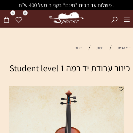
! משלוח עד הבית *חינם* בקנייה מעל 400 ש״ח
0
0
/
/
דף הבית
חנות
כינור
כינור עבודת יד רמה Student level 1