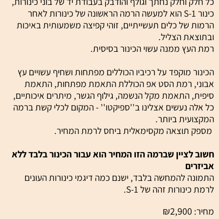
כל חלק וחלק נחתך וגולף והודבק בעבודת יד של בוני כינורות,
כינור S-1 הוא למעשה הרמה הראשונה של כינורות לאחר
הרמות של כלים תעשייתיים, זוהי קפיצה משמעותית באיכות
ובתוצאת הצליל.
רמת העץ ממנה עשוי הכינור בסיסית.
הכינור מוקפד על רכיביו הכוללים מפתחות ושחיף עשויים עץ
אבוני, רמת הסט אפ הכוללת התאמת מפתחות, התאמת
סיפית, התאמת מקל הנשמה, גילוף הגשר, מיתרים איכותיים,
כל אלה נעשים אצלינו ב''ספיקטו'' - המקום לכלי קשת ברמה
המקצועית ביותר.
מספק תוצאה מקסימאלית ביחס לרמת המחיר.
חשוב לציין שברמה הזו המחיר הוא עבור הכינור בלבד ללא
אביזרים
התמונה להמחשה בלבד, ישנם כמה דיגמי כינורות העונים
לרמת כינורות זהה של S-1.
₪
2,900
מחיר: